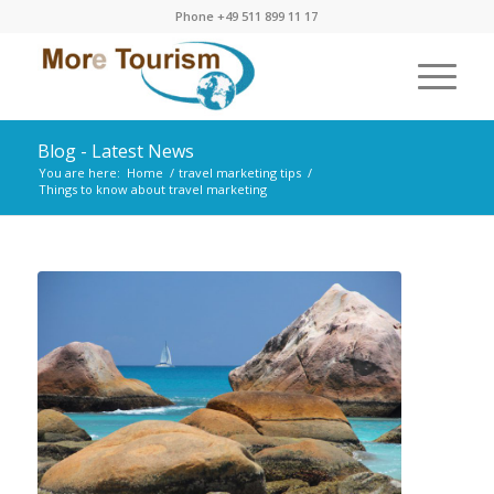
Phone
+49 511 899 11 17
Blog - Latest News
You are here:
Home
/
travel marketing tips
/
Things to know about travel marketing